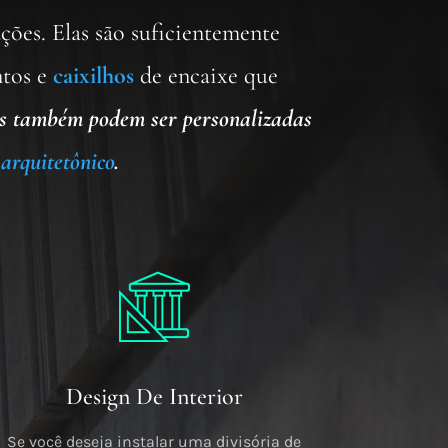
ções. Elas são suficientemente
ntos e
caixilhos
de encaixe que
as também podem ser personalizadas
 arquitetônico
.
Design De Interior
Se você deseja instalar uma divisória de