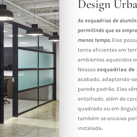
Design Urb
As esquadrias de alumíni
permitindo que os empre
menos tempo.
Elas poss
torna eficientes em ter
ambientes aquecidos ou
Nossas
esquadrias de 
acabado, adaptando-se
parede padrão. Elas vê
entalhado, além de car
quadrado ou em ângulo.
também se encaixa perf
instalada.